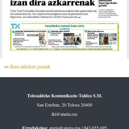
»»
Ikusi aldizkari guztiak
Tolosaldeko Komunikazio Taldea S.M.
San Esteban, 20 Tolosa 20400
tkt@ataria.eus
Erredakzioa:
ataria@ataria.eus
/ 943 655 695