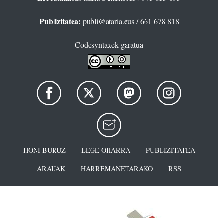
Publizitatea:
publi@ataria.eus
/ 661 678 818
Codesyntaxek garatua
HONI BURUZ
LEGE OHARRA
PUBLIZITATEA
ARAUAK
HARREMANETARAKO
RSS