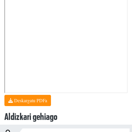
Deskargatu PDFa
Aldizkari gehiago