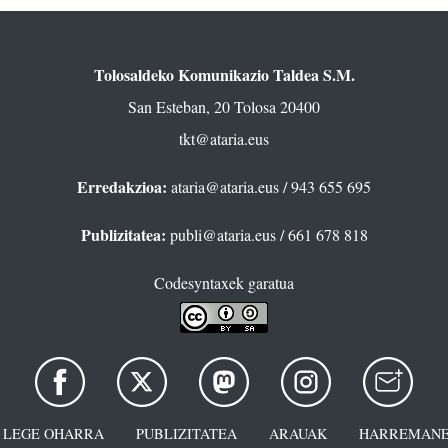
Tolosaldeko Komunikazio Taldea S.M.
San Esteban, 20 Tolosa 20400
tkt@ataria.eus
Erredakzioa:
ataria@ataria.eus
/ 943 655 695
Publizitatea:
publi@ataria.eus
/ 661 678 818
Codesyntaxek garatua
LEGE OHARRA
PUBLIZITATEA
ARAUAK
HARREMANE