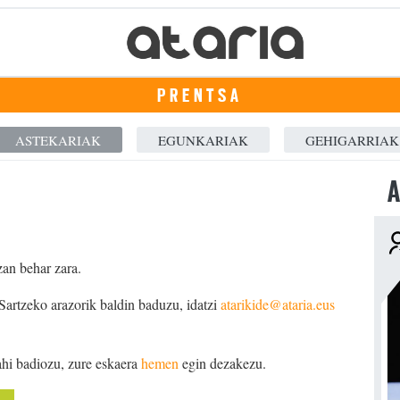
PRENTSA
ASTEKARIAK
EGUNKARIAK
GEHIGARRIAK
A
zan behar zara.
 Sartzeko arazorik baldin baduzu, idatzi
atarikide@ataria.eus
ahi badiozu, zure eskaera
hemen
egin dezakezu.