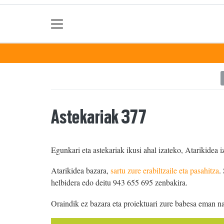
Astekariak 377
Egunkari eta astekariak ikusi ahal izateko, Atarikidea i
Atarikidea bazara,
sartu zure erabiltzaile eta pasahitza
.
helbidera edo deitu 943 655 695 zenbakira.
Oraindik ez bazara eta proiektuari zure babesa eman n