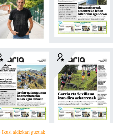
»
Ikusi aldizkari guztiak