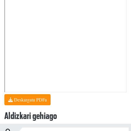
Deskargatu PDFa
Aldizkari gehiago