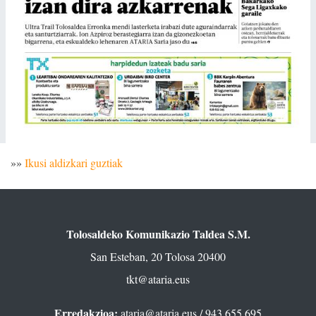
»»
Ikusi aldizkari guztiak
Tolosaldeko Komunikazio Taldea S.M.
San Esteban, 20 Tolosa 20400
tkt@ataria.eus
Erredakzioa:
ataria@ataria.eus
/ 943 655 695