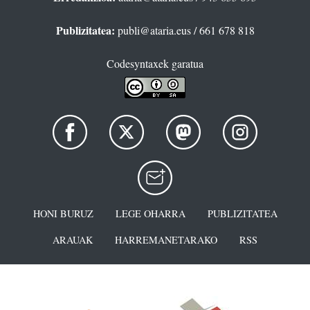
Publizitatea:
publi@ataria.eus
/ 661 678 818
Codesyntaxek garatua
HONI BURUZ
LEGE OHARRA
PUBLIZITATEA
ARAUAK
HARREMANETARAKO
RSS