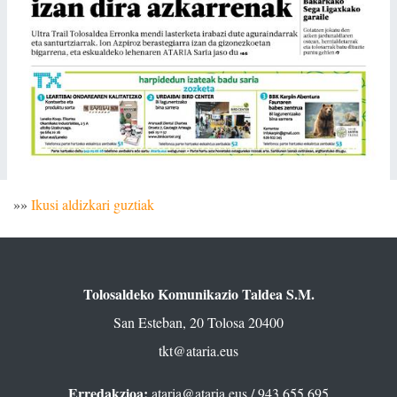
»»
Ikusi aldizkari guztiak
Tolosaldeko Komunikazio Taldea S.M.
San Esteban, 20 Tolosa 20400
tkt@ataria.eus
Erredakzioa:
ataria@ataria.eus
/ 943 655 695