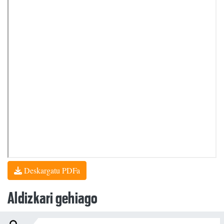
Deskargatu PDFa
Aldizkari gehiago