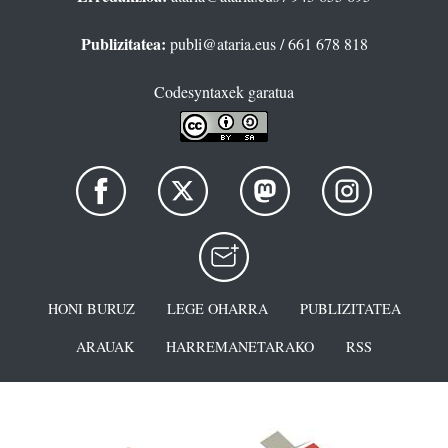
Publizitatea:
publi@ataria.eus
/ 661 678 818
Codesyntaxek garatua
HONI BURUZ
LEGE OHARRA
PUBLIZITATEA
ARAUAK
HARREMANETARAKO
RSS