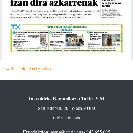
»»
Ikusi aldizkari guztiak
Tolosaldeko Komunikazio Taldea S.M.
San Esteban, 20 Tolosa 20400
tkt@ataria.eus
Erredakzioa:
ataria@ataria.eus
/ 943 655 695