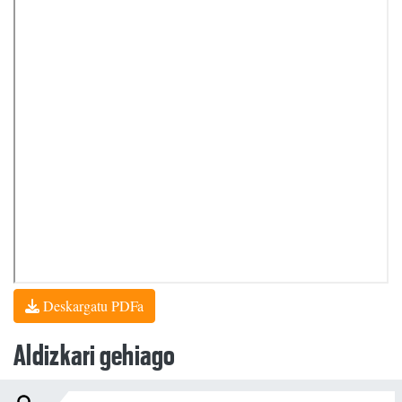
Deskargatu PDFa
Aldizkari gehiago