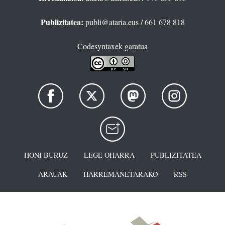
Publizitatea:
publi@ataria.eus
/ 661 678 818
Codesyntaxek garatua
HONI BURUZ
LEGE OHARRA
PUBLIZITATEA
ARAUAK
HARREMANETARAKO
RSS