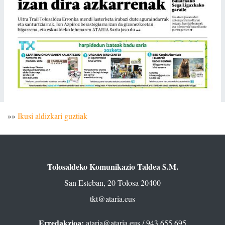
»»
Ikusi aldizkari guztiak
Tolosaldeko Komunikazio Taldea S.M.
San Esteban, 20 Tolosa 20400
tkt@ataria.eus
Erredakzioa:
ataria@ataria.eus
/ 943 655 695