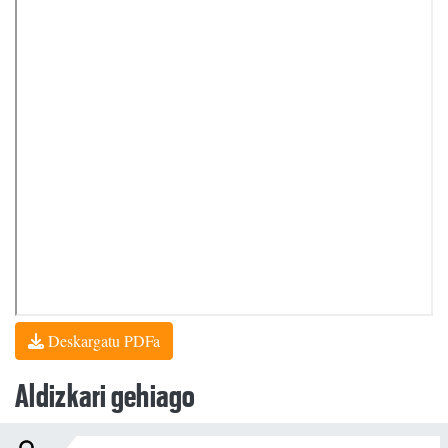
Deskargatu PDFa
Aldizkari gehiago