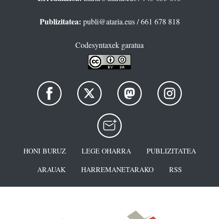
Publizitatea:
publi@ataria.eus
/ 661 678 818
Codesyntaxek garatua
HONI BURUZ
LEGE OHARRA
PUBLIZITATEA
ARAUAK
HARREMANETARAKO
RSS