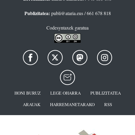
Publizitatea:
publi@ataria.eus
/ 661 678 818
Codesyntaxek garatua
HONI BURUZ
LEGE OHARRA
PUBLIZITATEA
ARAUAK
HARREMANETARAKO
RSS