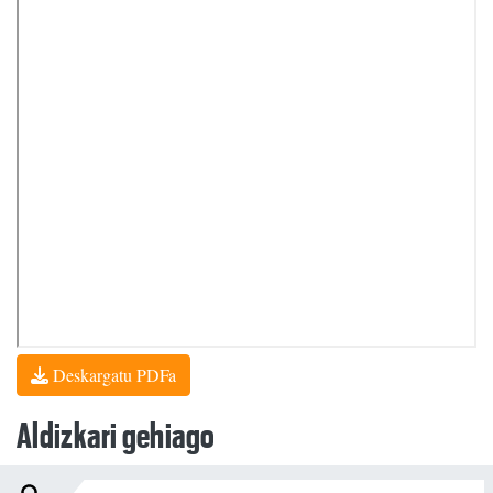
Deskargatu PDFa
Aldizkari gehiago