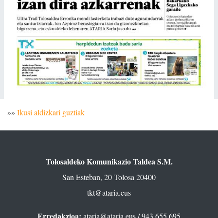
»»
Ikusi aldizkari guztiak
Tolosaldeko Komunikazio Taldea S.M.
San Esteban, 20 Tolosa 20400
tkt@ataria.eus
Erredakzioa:
ataria@ataria.eus
/ 943 655 695