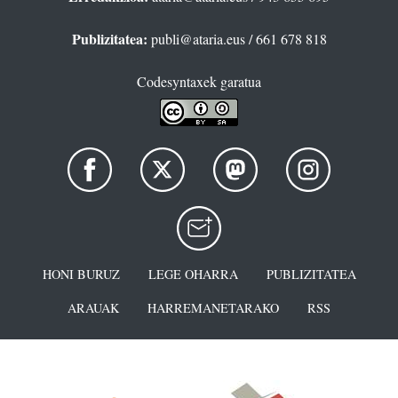
Publizitatea:
publi@ataria.eus
/ 661 678 818
Codesyntaxek garatua
HONI BURUZ
LEGE OHARRA
PUBLIZITATEA
ARAUAK
HARREMANETARAKO
RSS