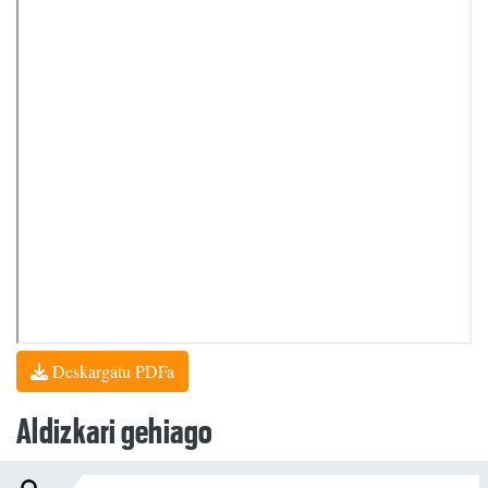
Deskargatu PDFa
Aldizkari gehiago