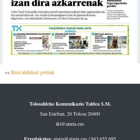
»»
Ikusi aldizkari guztiak
Tolosaldeko Komunikazio Taldea S.M.
San Esteban, 20 Tolosa 20400
tkt@ataria.eus
Erredakzioa:
ataria@ataria.eus
/ 943 655 695