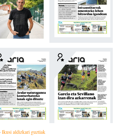
»
Ikusi aldizkari guztiak