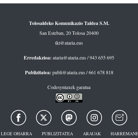
Tolosaldeko Komunikazio Taldea S.M.
San Esteban, 20 Tolosa 20400
tkt@ataria.eus
Erredakzioa:
ataria@ataria.eus
/ 943 655 695
Publizitatea:
publi@ataria.eus
/ 661 678 818
Codesyntaxek garatua
LEGE OHARRA
PUBLIZITATEA
ARAUAK
HARREMANE