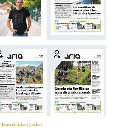
»
Ikusi aldizkari guztiak