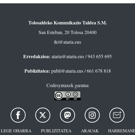
Tolosaldeko Komunikazio Taldea S.M.
San Esteban, 20 Tolosa 20400
tkt@ataria.eus
Erredakzioa:
ataria@ataria.eus
/ 943 655 695
Publizitatea:
publi@ataria.eus
/ 661 678 818
Codesyntaxek garatua
LEGE OHARRA
PUBLIZITATEA
ARAUAK
HARREMANE