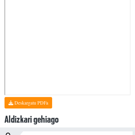
Deskargatu PDFa
Aldizkari gehiago