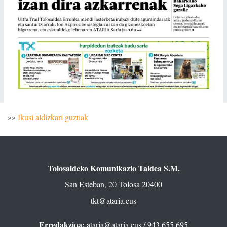
»»
Ikusi aldizkari guztiak
Tolosaldeko Komunikazio Taldea S.M.
San Esteban, 20 Tolosa 20400
tkt@ataria.eus
Erredakzioa:
ataria@ataria.eus
/ 943 655 695