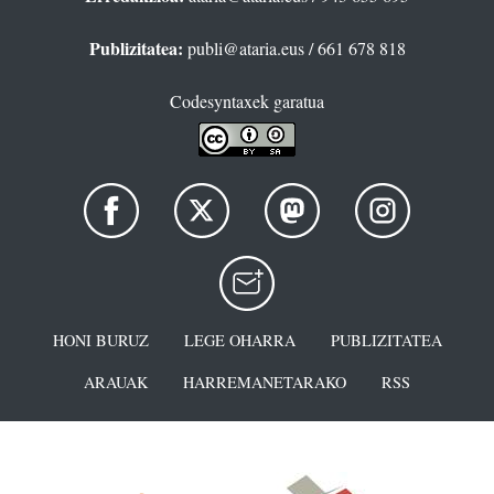
Publizitatea:
publi@ataria.eus
/ 661 678 818
Codesyntaxek garatua
HONI BURUZ
LEGE OHARRA
PUBLIZITATEA
ARAUAK
HARREMANETARAKO
RSS