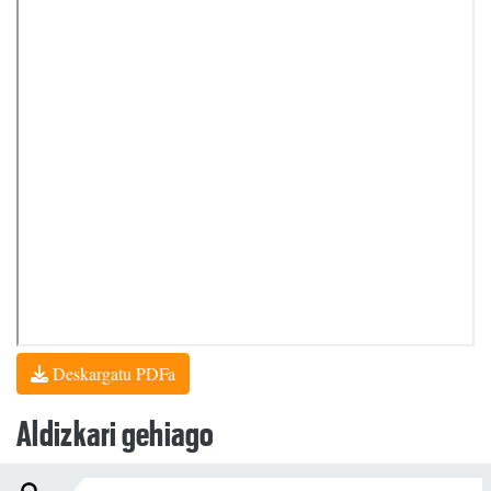
Deskargatu PDFa
Aldizkari gehiago