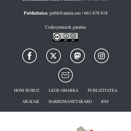
Publizitatea:
publi@ataria.eus
/ 661 678 818
Codesyntaxek garatua
HONI BURUZ
LEGE OHARRA
PUBLIZITATEA
ARAUAK
HARREMANETARAKO
RSS