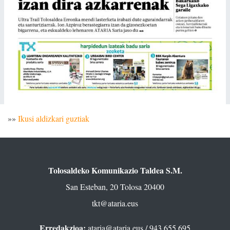
»»
Ikusi aldizkari guztiak
Tolosaldeko Komunikazio Taldea S.M.
San Esteban, 20 Tolosa 20400
tkt@ataria.eus
Erredakzioa:
ataria@ataria.eus
/ 943 655 695