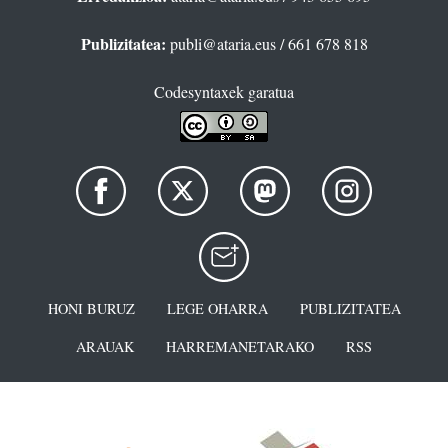
Publizitatea:
publi@ataria.eus
/ 661 678 818
Codesyntaxek garatua
HONI BURUZ
LEGE OHARRA
PUBLIZITATEA
ARAUAK
HARREMANETARAKO
RSS