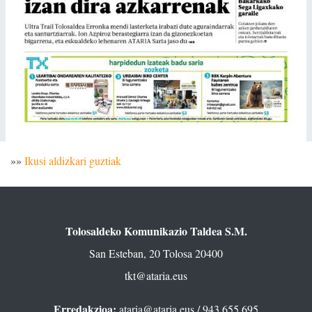
»»
Ikusi aldizkari guztiak
Tolosaldeko Komunikazio Taldea S.M.
San Esteban, 20 Tolosa 20400
tkt@ataria.eus
Erredakzioa:
ataria@ataria.eus
/ 943 655 695