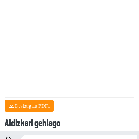
Deskargatu PDFa
Aldizkari gehiago