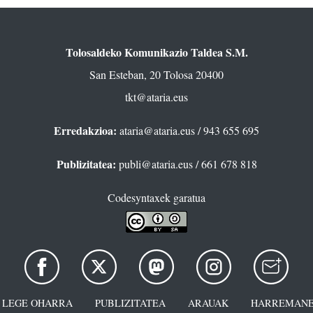
Tolosaldeko Komunikazio Taldea S.M.
San Esteban, 20 Tolosa 20400
tkt@ataria.eus
Erredakzioa:
ataria@ataria.eus
/ 943 655 695
Publizitatea:
publi@ataria.eus
/ 661 678 818
Codesyntaxek garatua
LEGE OHARRA
PUBLIZITATEA
ARAUAK
HARREMANE