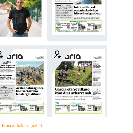
»
Ikusi aldizkari guztiak