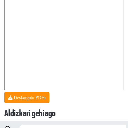
Deskargatu PDFa
Aldizkari gehiago