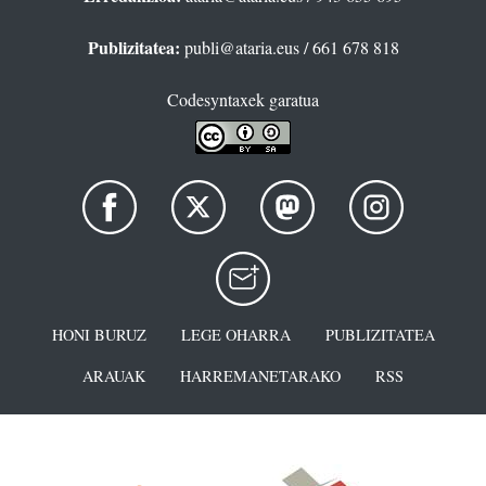
Publizitatea:
publi@ataria.eus
/ 661 678 818
Codesyntaxek garatua
HONI BURUZ
LEGE OHARRA
PUBLIZITATEA
ARAUAK
HARREMANETARAKO
RSS