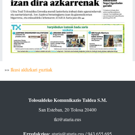
»»
Ikusi aldizkari guztiak
Tolosaldeko Komunikazio Taldea S.M.
San Esteban, 20 Tolosa 20400
tkt@ataria.eus
Erredakzioa:
ataria@ataria.eus
/ 943 655 695