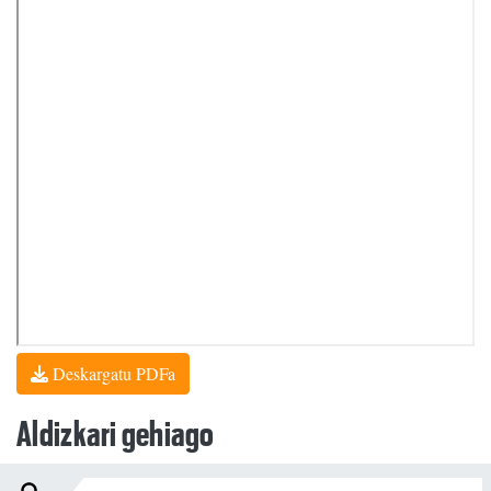
Deskargatu PDFa
Aldizkari gehiago