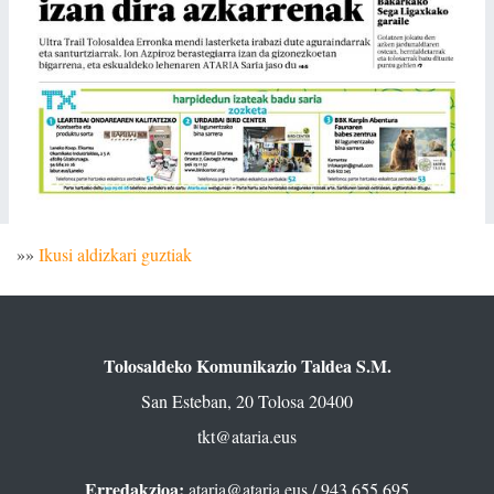
»»
Ikusi aldizkari guztiak
Tolosaldeko Komunikazio Taldea S.M.
San Esteban, 20 Tolosa 20400
tkt@ataria.eus
Erredakzioa:
ataria@ataria.eus
/ 943 655 695