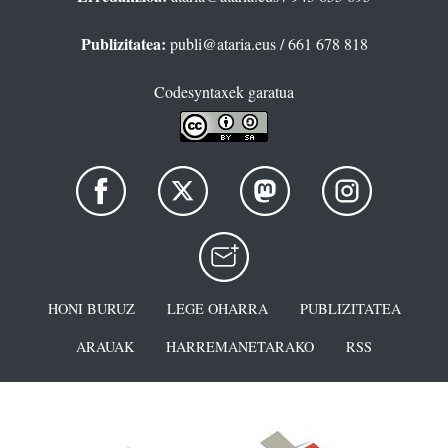
Publizitatea:
publi@ataria.eus
/ 661 678 818
Codesyntaxek garatua
HONI BURUZ
LEGE OHARRA
PUBLIZITATEA
ARAUAK
HARREMANETARAKO
RSS