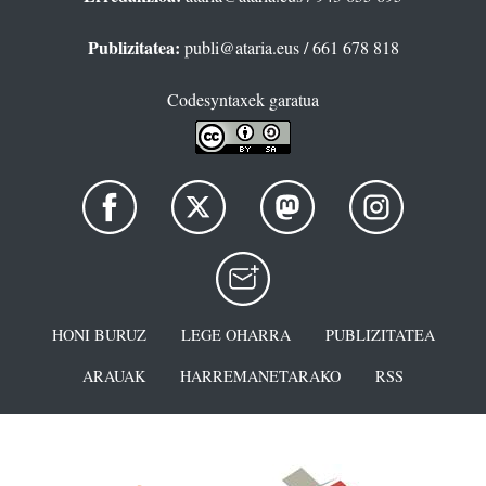
Publizitatea:
publi@ataria.eus
/ 661 678 818
Codesyntaxek garatua
HONI BURUZ
LEGE OHARRA
PUBLIZITATEA
ARAUAK
HARREMANETARAKO
RSS