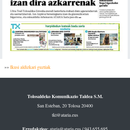
»»
Ikusi aldizkari guztiak
Tolosaldeko Komunikazio Taldea S.M.
San Esteban, 20 Tolosa 20400
tkt@ataria.eus
Erredakzioa:
ataria@ataria.eus
/ 943 655 695