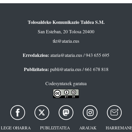
Tolosaldeko Komunikazio Taldea S.M.
San Esteban, 20 Tolosa 20400
tkt@ataria.eus
Erredakzioa:
ataria@ataria.eus
/ 943 655 695
Publizitatea:
publi@ataria.eus
/ 661 678 818
Codesyntaxek garatua
LEGE OHARRA
PUBLIZITATEA
ARAUAK
HARREMANE