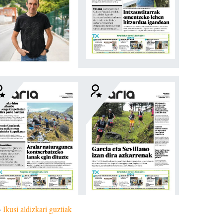
»
Ikusi aldizkari guztiak