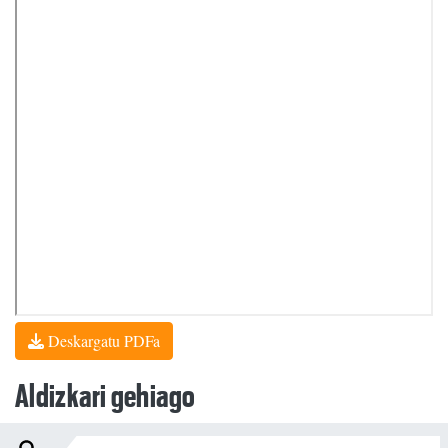
Deskargatu PDFa
Aldizkari gehiago