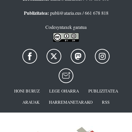
Publizitatea:
publi@ataria.eus
/ 661 678 818
Codesyntaxek garatua
HONI BURUZ
LEGE OHARRA
PUBLIZITATEA
ARAUAK
HARREMANETARAKO
RSS