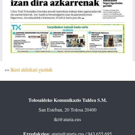
»»
Ikusi aldizkari guztiak
Tolosaldeko Komunikazio Taldea S.M.
San Esteban, 20 Tolosa 20400
tkt@ataria.eus
Erredakzioa:
ataria@ataria.eus
/ 943 655 695