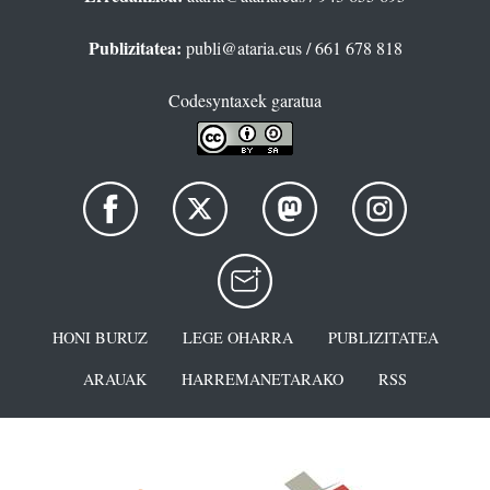
Publizitatea:
publi@ataria.eus
/ 661 678 818
Codesyntaxek garatua
HONI BURUZ
LEGE OHARRA
PUBLIZITATEA
ARAUAK
HARREMANETARAKO
RSS