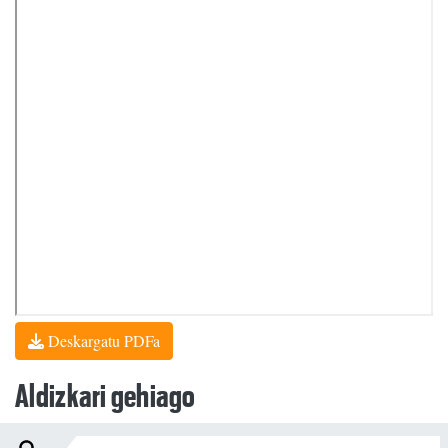
Deskargatu PDFa
Aldizkari gehiago