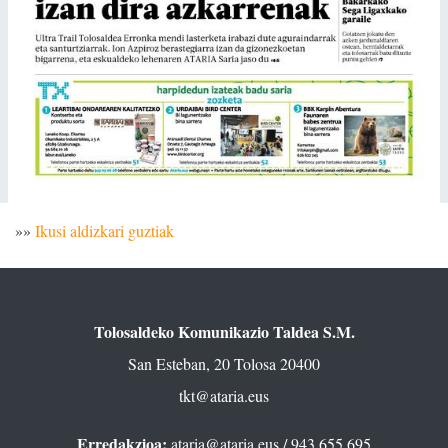
»»
Ikusi aldizkari guztiak
Tolosaldeko Komunikazio Taldea S.M.
San Esteban, 20 Tolosa 20400
tkt@ataria.eus
Erredakzioa:
ataria@ataria.eus
/ 943 655 695