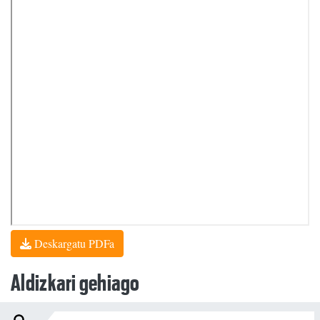
Deskargatu PDFa
Aldizkari gehiago