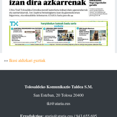
»»
Ikusi aldizkari guztiak
Tolosaldeko Komunikazio Taldea S.M.
San Esteban, 20 Tolosa 20400
tkt@ataria.eus
Erredakzioa:
ataria@ataria.eus
/ 943 655 695