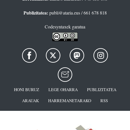
Publizitatea:
publi@ataria.eus
/ 661 678 818
Codesyntaxek garatua
HONI BURUZ
LEGE OHARRA
PUBLIZITATEA
ARAUAK
HARREMANETARAKO
RSS