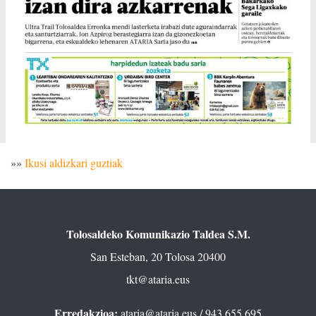
»»
Ikusi aldizkari guztiak
Tolosaldeko Komunikazio Taldea S.M.
San Esteban, 20 Tolosa 20400
tkt@ataria.eus
Erredakzioa:
ataria@ataria.eus
/ 943 655 695