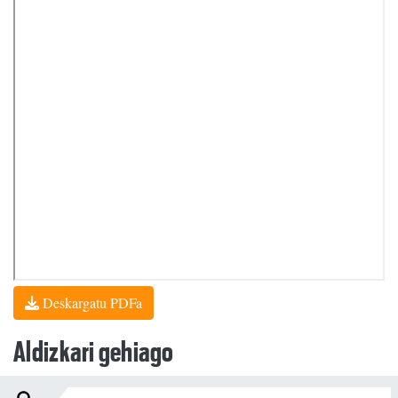
Deskargatu PDFa
Aldizkari gehiago