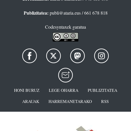
Publizitatea:
publi@ataria.eus
/ 661 678 818
Codesyntaxek garatua
HONI BURUZ
LEGE OHARRA
PUBLIZITATEA
ARAUAK
HARREMANETARAKO
RSS