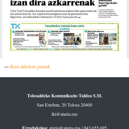
»»
Ikusi aldizkari guztiak
Tolosaldeko Komunikazio Taldea S.M.
San Esteban, 20 Tolosa 20400
tkt@ataria.eus
Erredakzioa:
ataria@ataria.eus
/ 943 655 695