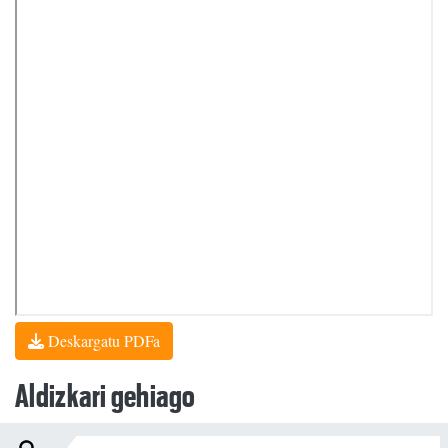
Deskargatu PDFa
Aldizkari gehiago