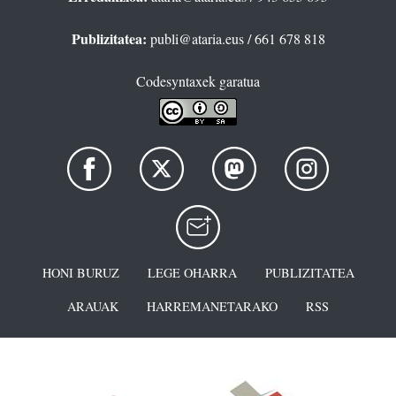
Publizitatea:
publi@ataria.eus
/ 661 678 818
Codesyntaxek garatua
HONI BURUZ
LEGE OHARRA
PUBLIZITATEA
ARAUAK
HARREMANETARAKO
RSS