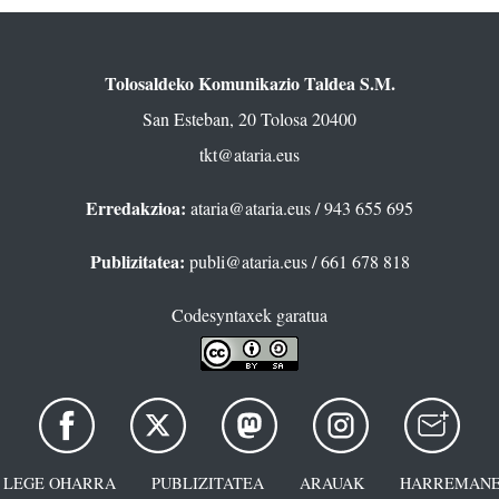
Tolosaldeko Komunikazio Taldea S.M.
San Esteban, 20 Tolosa 20400
tkt@ataria.eus
Erredakzioa:
ataria@ataria.eus
/ 943 655 695
Publizitatea:
publi@ataria.eus
/ 661 678 818
Codesyntaxek garatua
LEGE OHARRA
PUBLIZITATEA
ARAUAK
HARREMANE