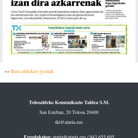
»»
Ikusi aldizkari guztiak
Tolosaldeko Komunikazio Taldea S.M.
San Esteban, 20 Tolosa 20400
tkt@ataria.eus
Erredakzioa:
ataria@ataria.eus
/ 943 655 695