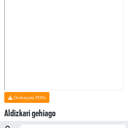
Deskargatu PDFa
Aldizkari gehiago