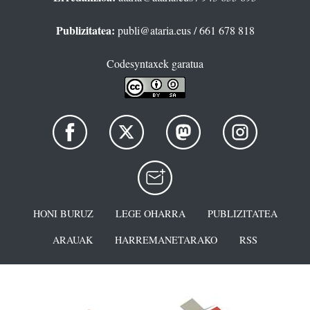
Publizitatea:
publi@ataria.eus
/ 661 678 818
Codesyntaxek garatua
HONI BURUZ
LEGE OHARRA
PUBLIZITATEA
ARAUAK
HARREMANETARAKO
RSS