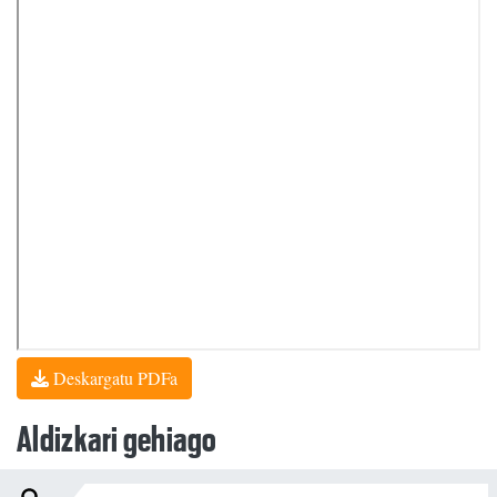
Deskargatu PDFa
Aldizkari gehiago