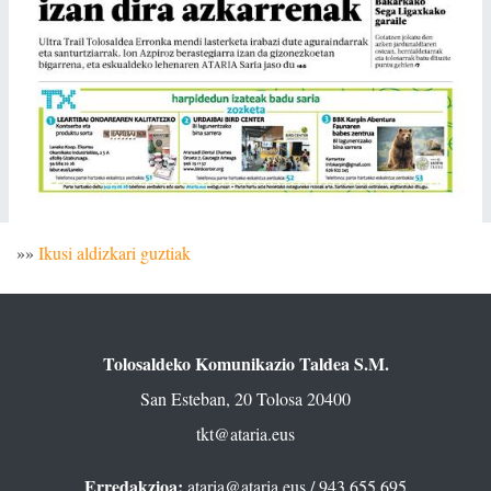
»»
Ikusi aldizkari guztiak
Tolosaldeko Komunikazio Taldea S.M.
San Esteban, 20 Tolosa 20400
tkt@ataria.eus
Erredakzioa:
ataria@ataria.eus
/ 943 655 695