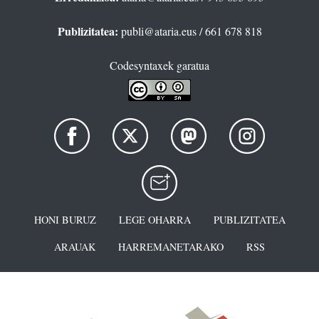
Publizitatea:
publi@ataria.eus
/ 661 678 818
Codesyntaxek garatua
HONI BURUZ
LEGE OHARRA
PUBLIZITATEA
ARAUAK
HARREMANETARAKO
RSS