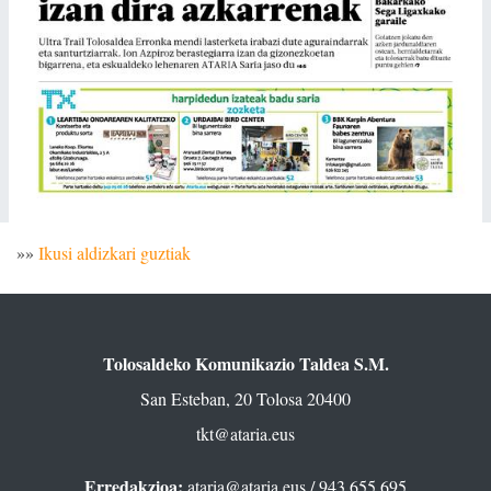
»»
Ikusi aldizkari guztiak
Tolosaldeko Komunikazio Taldea S.M.
San Esteban, 20 Tolosa 20400
tkt@ataria.eus
Erredakzioa:
ataria@ataria.eus
/ 943 655 695