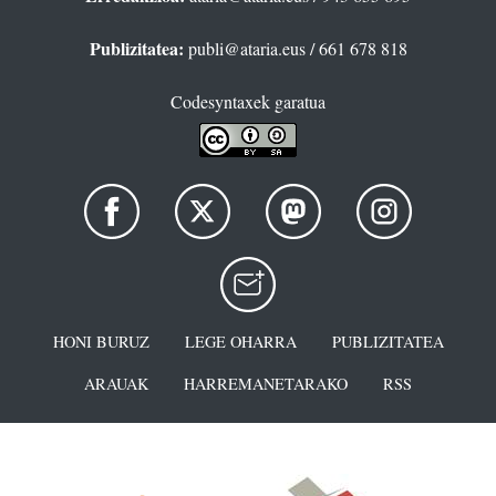
Publizitatea:
publi@ataria.eus
/ 661 678 818
Codesyntaxek garatua
HONI BURUZ
LEGE OHARRA
PUBLIZITATEA
ARAUAK
HARREMANETARAKO
RSS