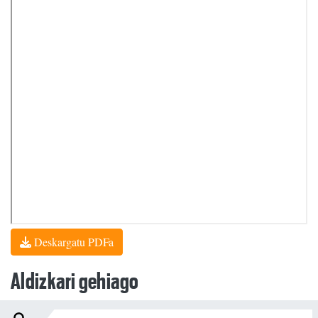
Deskargatu PDFa
Aldizkari gehiago