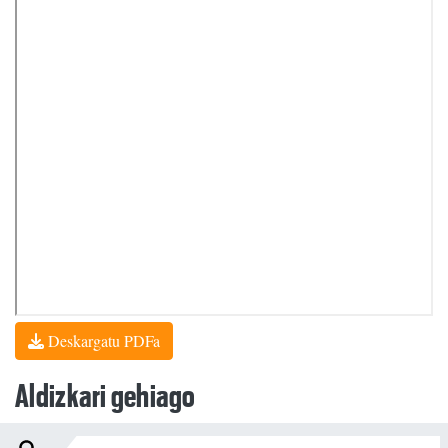
Deskargatu PDFa
Aldizkari gehiago