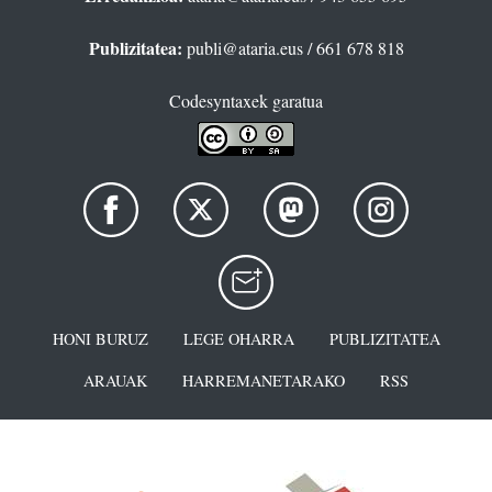
Publizitatea:
publi@ataria.eus
/ 661 678 818
Codesyntaxek garatua
HONI BURUZ
LEGE OHARRA
PUBLIZITATEA
ARAUAK
HARREMANETARAKO
RSS