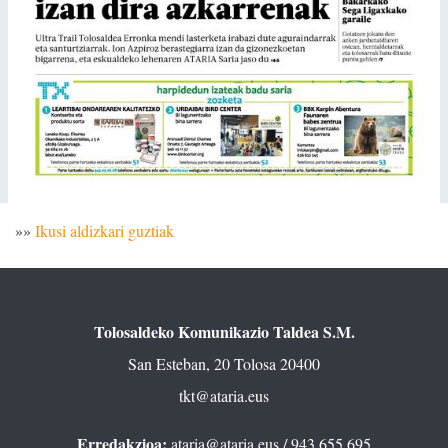
»»
Ikusi aldizkari guztiak
Tolosaldeko Komunikazio Taldea S.M.
San Esteban, 20 Tolosa 20400
tkt@ataria.eus
Erredakzioa:
ataria@ataria.eus
/ 943 655 695