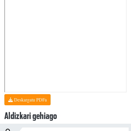
Deskargatu PDFa
Aldizkari gehiago