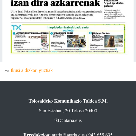
»»
Ikusi aldizkari guztiak
Tolosaldeko Komunikazio Taldea S.M.
San Esteban, 20 Tolosa 20400
tkt@ataria.eus
Erredakzioa:
ataria@ataria.eus
/ 943 655 695