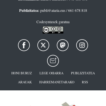
Publizitatea:
publi@ataria.eus
/ 661 678 818
Codesyntaxek garatua
HONI BURUZ
LEGE OHARRA
PUBLIZITATEA
ARAUAK
HARREMANETARAKO
RSS