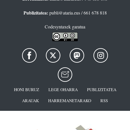
Publizitatea:
publi@ataria.eus
/ 661 678 818
Codesyntaxek garatua
HONI BURUZ
LEGE OHARRA
PUBLIZITATEA
ARAUAK
HARREMANETARAKO
RSS