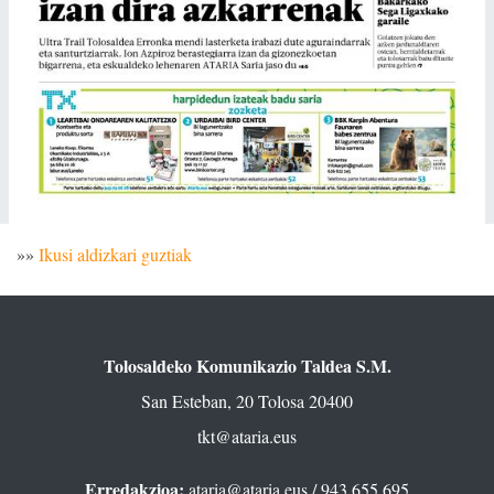
»»
Ikusi aldizkari guztiak
Tolosaldeko Komunikazio Taldea S.M.
San Esteban, 20 Tolosa 20400
tkt@ataria.eus
Erredakzioa:
ataria@ataria.eus
/ 943 655 695