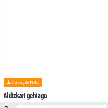
Deskargatu PDFa
Aldizkari gehiago