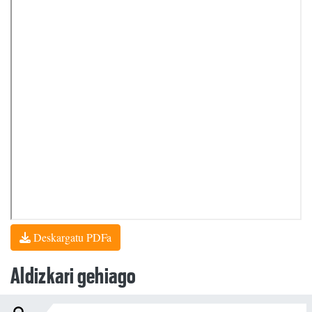
Deskargatu PDFa
Aldizkari gehiago