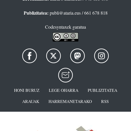
Publizitatea:
publi@ataria.eus
/ 661 678 818
Codesyntaxek garatua
HONI BURUZ
LEGE OHARRA
PUBLIZITATEA
ARAUAK
HARREMANETARAKO
RSS