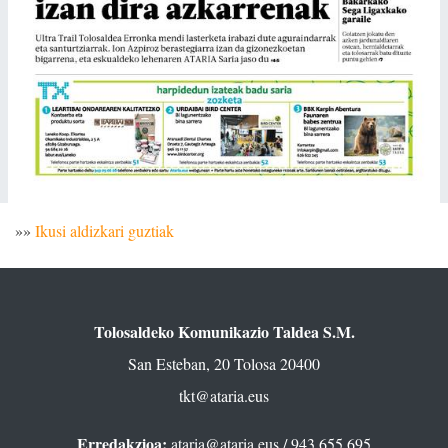
»»
Ikusi aldizkari guztiak
Tolosaldeko Komunikazio Taldea S.M.
San Esteban, 20 Tolosa 20400
tkt@ataria.eus
Erredakzioa:
ataria@ataria.eus
/ 943 655 695