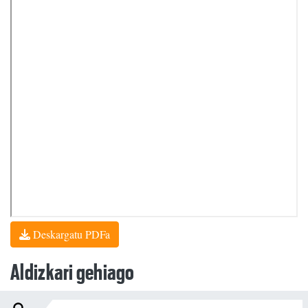
Deskargatu PDFa
Aldizkari gehiago