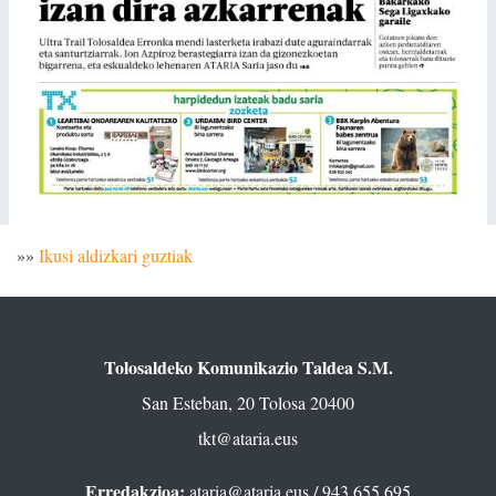
»»
Ikusi aldizkari guztiak
Tolosaldeko Komunikazio Taldea S.M.
San Esteban, 20 Tolosa 20400
tkt@ataria.eus
Erredakzioa:
ataria@ataria.eus
/ 943 655 695