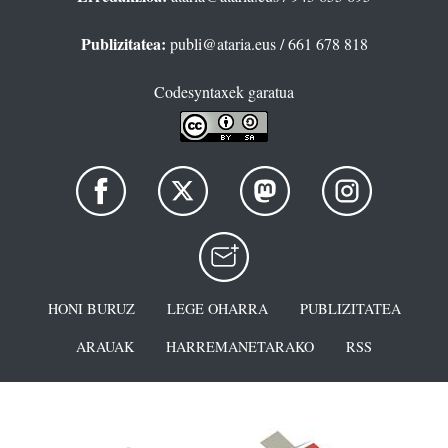
Publizitatea:
publi@ataria.eus
/ 661 678 818
Codesyntaxek garatua
HONI BURUZ
LEGE OHARRA
PUBLIZITATEA
ARAUAK
HARREMANETARAKO
RSS