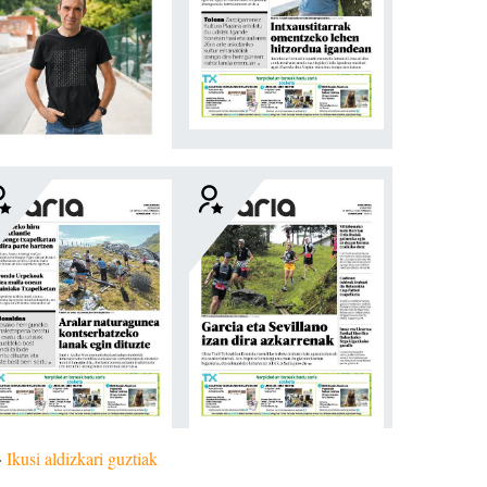
»
Ikusi aldizkari guztiak