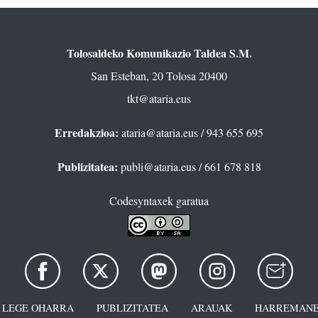
Tolosaldeko Komunikazio Taldea S.M.
San Esteban, 20 Tolosa 20400
tkt@ataria.eus
Erredakzioa:
ataria@ataria.eus
/ 943 655 695
Publizitatea:
publi@ataria.eus
/ 661 678 818
Codesyntaxek garatua
LEGE OHARRA
PUBLIZITATEA
ARAUAK
HARREMANE