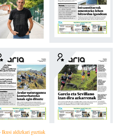
»
Ikusi aldizkari guztiak