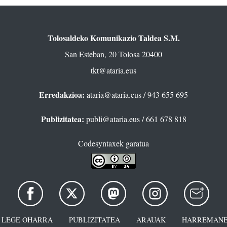
Tolosaldeko Komunikazio Taldea S.M.
San Esteban, 20 Tolosa 20400
tkt@ataria.eus
Erredakzioa:
ataria@ataria.eus
/ 943 655 695
Publizitatea:
publi@ataria.eus
/ 661 678 818
Codesyntaxek garatua
LEGE OHARRA
PUBLIZITATEA
ARAUAK
HARREMANE