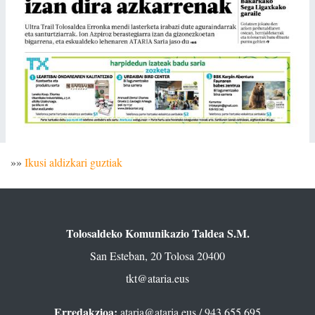
»»
Ikusi aldizkari guztiak
Tolosaldeko Komunikazio Taldea S.M.
San Esteban, 20 Tolosa 20400
tkt@ataria.eus
Erredakzioa:
ataria@ataria.eus
/ 943 655 695