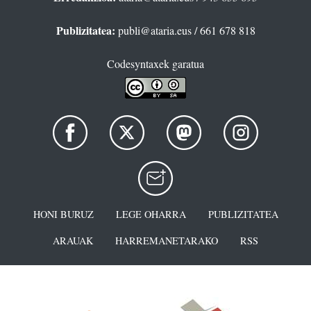
Publizitatea:
publi@ataria.eus
/ 661 678 818
Codesyntaxek garatua
HONI BURUZ
LEGE OHARRA
PUBLIZITATEA
ARAUAK
HARREMANETARAKO
RSS