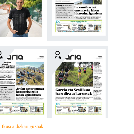
»
Ikusi aldizkari guztiak