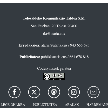
Tolosaldeko Komunikazio Taldea S.M.
San Esteban, 20 Tolosa 20400
tkt@ataria.eus
Erredakzioa:
ataria@ataria.eus
/ 943 655 695
Publizitatea:
publi@ataria.eus
/ 661 678 818
Codesyntaxek garatua
LEGE OHARRA
PUBLIZITATEA
ARAUAK
HARREMANE