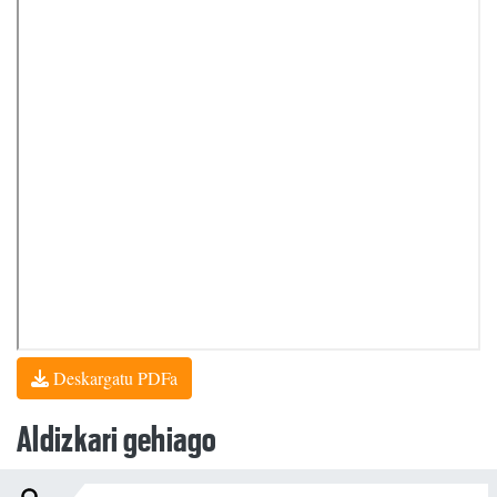
Deskargatu PDFa
Aldizkari gehiago