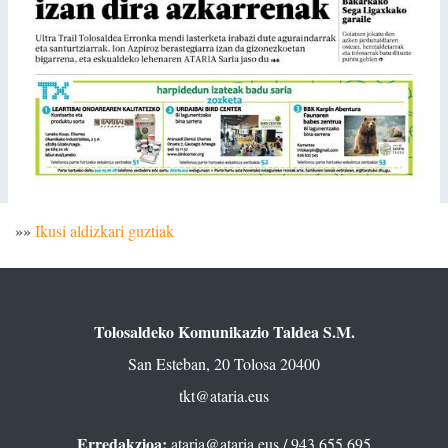
»»
Ikusi aldizkari guztiak
Tolosaldeko Komunikazio Taldea S.M.
San Esteban, 20 Tolosa 20400
tkt@ataria.eus
Erredakzioa:
ataria@ataria.eus
/ 943 655 695