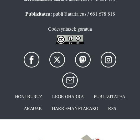
Publizitatea:
publi@ataria.eus
/ 661 678 818
Codesyntaxek garatua
HONI BURUZ
LEGE OHARRA
PUBLIZITATEA
ARAUAK
HARREMANETARAKO
RSS