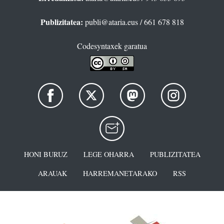
Publizitatea:
publi@ataria.eus
/ 661 678 818
Codesyntaxek garatua
HONI BURUZ
LEGE OHARRA
PUBLIZITATEA
ARAUAK
HARREMANETARAKO
RSS