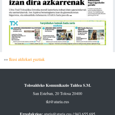
»»
Ikusi aldizkari guztiak
Tolosaldeko Komunikazio Taldea S.M.
San Esteban, 20 Tolosa 20400
tkt@ataria.eus
Erredakzioa:
ataria@ataria.eus
/ 943 655 695