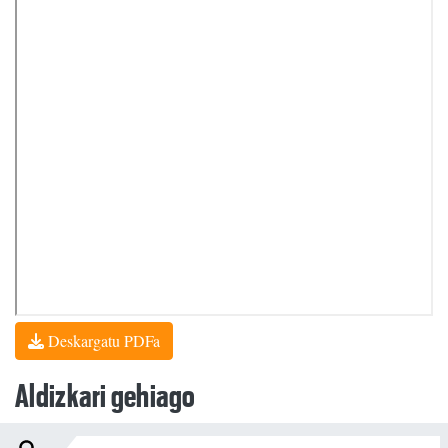
Deskargatu PDFa
Aldizkari gehiago