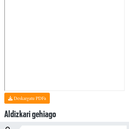
Deskargatu PDFa
Aldizkari gehiago