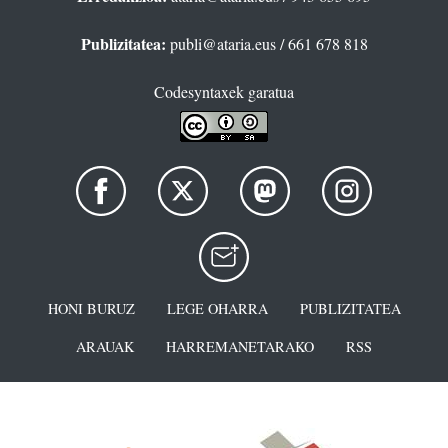
Publizitatea:
publi@ataria.eus
/ 661 678 818
Codesyntaxek garatua
HONI BURUZ
LEGE OHARRA
PUBLIZITATEA
ARAUAK
HARREMANETARAKO
RSS