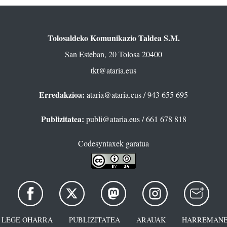
Tolosaldeko Komunikazio Taldea S.M.
San Esteban, 20 Tolosa 20400
tkt@ataria.eus
Erredakzioa:
ataria@ataria.eus
/ 943 655 695
Publizitatea:
publi@ataria.eus
/ 661 678 818
Codesyntaxek garatua
LEGE OHARRA
PUBLIZITATEA
ARAUAK
HARREMANE