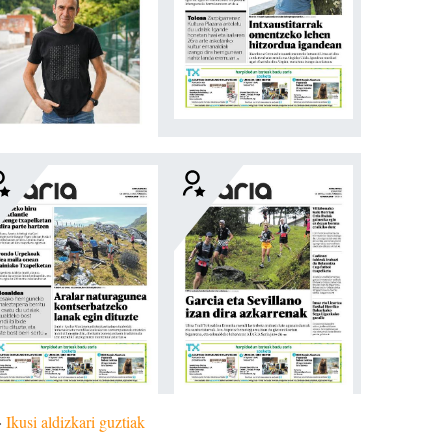
»
Ikusi aldizkari guztiak