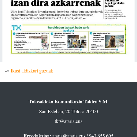
»»
Ikusi aldizkari guztiak
Tolosaldeko Komunikazio Taldea S.M.
San Esteban, 20 Tolosa 20400
tkt@ataria.eus
Erredakzioa:
ataria@ataria.eus
/ 943 655 695