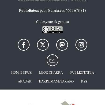
Publizitatea:
publi@ataria.eus
/ 661 678 818
Codesyntaxek garatua
HONI BURUZ
LEGE OHARRA
PUBLIZITATEA
ARAUAK
HARREMANETARAKO
RSS