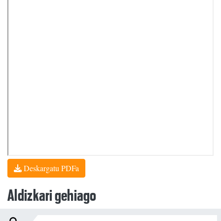
Deskargatu PDFa
Aldizkari gehiago