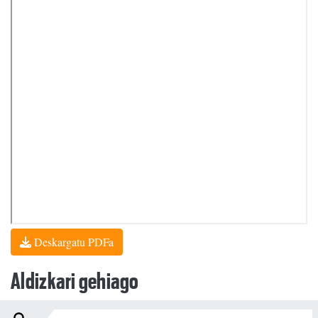
Deskargatu PDFa
Aldizkari gehiago