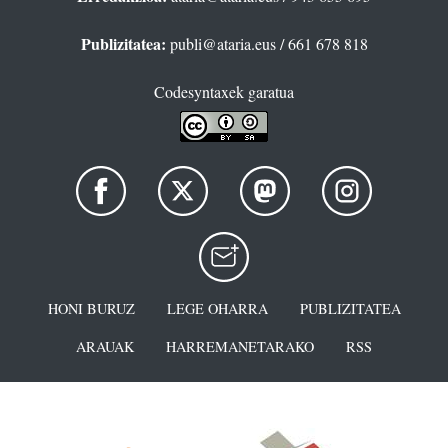
Publizitatea:
publi@ataria.eus
/ 661 678 818
Codesyntaxek garatua
HONI BURUZ
LEGE OHARRA
PUBLIZITATEA
ARAUAK
HARREMANETARAKO
RSS