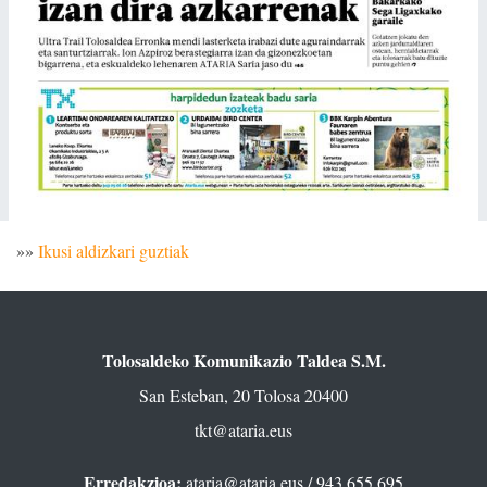
»»
Ikusi aldizkari guztiak
Tolosaldeko Komunikazio Taldea S.M.
San Esteban, 20 Tolosa 20400
tkt@ataria.eus
Erredakzioa:
ataria@ataria.eus
/ 943 655 695