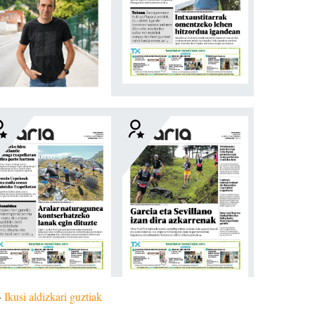
»
Ikusi aldizkari guztiak