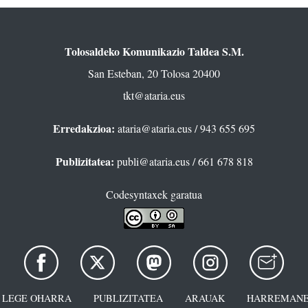
Tolosaldeko Komunikazio Taldea S.M.
San Esteban, 20 Tolosa 20400
tkt@ataria.eus
Erredakzioa:
ataria@ataria.eus
/ 943 655 695
Publizitatea:
publi@ataria.eus
/ 661 678 818
Codesyntaxek garatua
LEGE OHARRA
PUBLIZITATEA
ARAUAK
HARREMANE