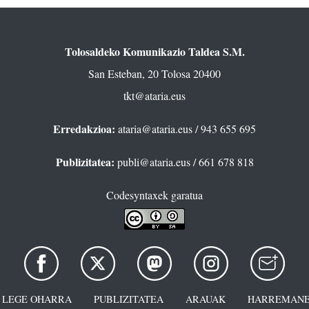
Tolosaldeko Komunikazio Taldea S.M.
San Esteban, 20 Tolosa 20400
tkt@ataria.eus
Erredakzioa:
ataria@ataria.eus
/ 943 655 695
Publizitatea:
publi@ataria.eus
/ 661 678 818
Codesyntaxek garatua
LEGE OHARRA
PUBLIZITATEA
ARAUAK
HARREMANE