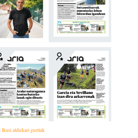
»
Ikusi aldizkari guztiak