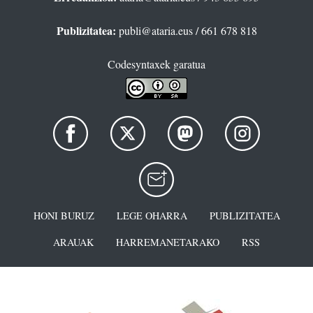
Publizitatea:
publi@ataria.eus
/ 661 678 818
Codesyntaxek garatua
HONI BURUZ
LEGE OHARRA
PUBLIZITATEA
ARAUAK
HARREMANETARAKO
RSS