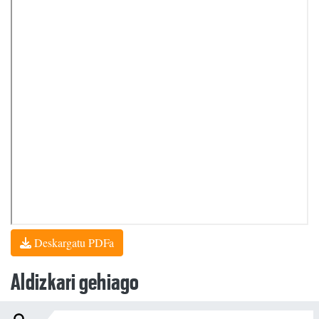
Deskargatu PDFa
Aldizkari gehiago