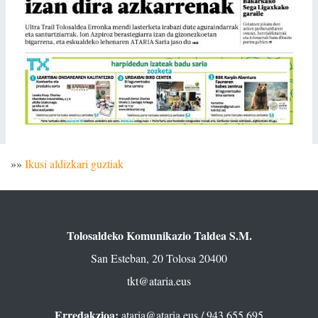
»»
Ikusi aldizkari guztiak
Tolosaldeko Komunikazio Taldea S.M.
San Esteban, 20 Tolosa 20400
tkt@ataria.eus
Erredakzioa:
ataria@ataria.eus
/ 943 655 695