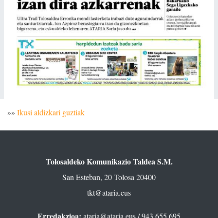
»»
Ikusi aldizkari guztiak
Tolosaldeko Komunikazio Taldea S.M.
San Esteban, 20 Tolosa 20400
tkt@ataria.eus
Erredakzioa:
ataria@ataria.eus
/ 943 655 695