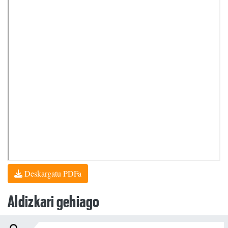
Deskargatu PDFa
Aldizkari gehiago