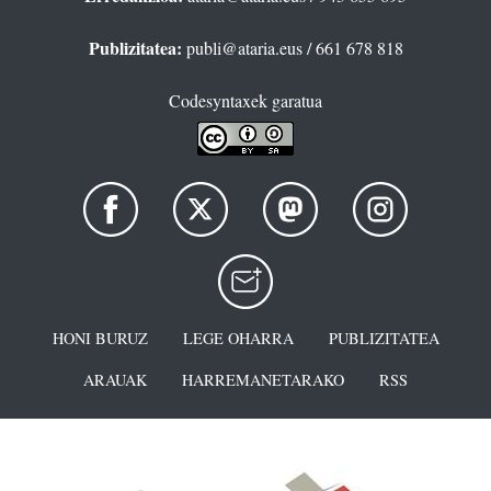
Publizitatea:
publi@ataria.eus
/ 661 678 818
Codesyntaxek garatua
HONI BURUZ
LEGE OHARRA
PUBLIZITATEA
ARAUAK
HARREMANETARAKO
RSS