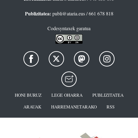
Publizitatea:
publi@ataria.eus
/ 661 678 818
Codesyntaxek garatua
HONI BURUZ
LEGE OHARRA
PUBLIZITATEA
ARAUAK
HARREMANETARAKO
RSS