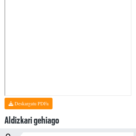
Deskargatu PDFa
Aldizkari gehiago