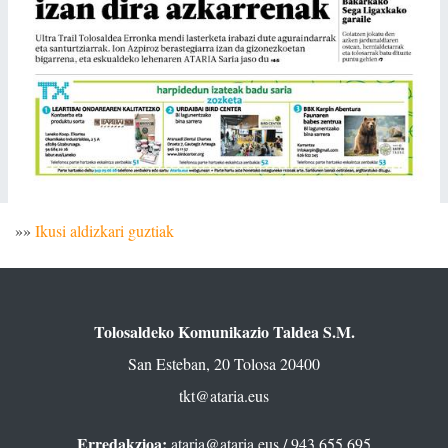
»»
Ikusi aldizkari guztiak
Tolosaldeko Komunikazio Taldea S.M.
San Esteban, 20 Tolosa 20400
tkt@ataria.eus
Erredakzioa:
ataria@ataria.eus
/ 943 655 695