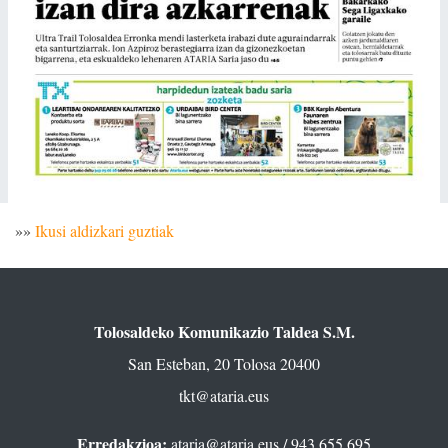
»»
Ikusi aldizkari guztiak
Tolosaldeko Komunikazio Taldea S.M.
San Esteban, 20 Tolosa 20400
tkt@ataria.eus
Erredakzioa:
ataria@ataria.eus
/ 943 655 695