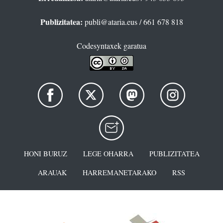
Publizitatea:
publi@ataria.eus
/ 661 678 818
Codesyntaxek garatua
HONI BURUZ
LEGE OHARRA
PUBLIZITATEA
ARAUAK
HARREMANETARAKO
RSS