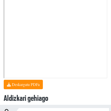
Deskargatu PDFa
Aldizkari gehiago