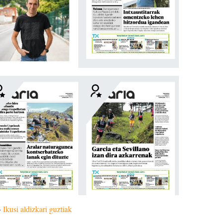
»
Ikusi aldizkari guztiak