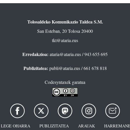
Tolosaldeko Komunikazio Taldea S.M.
San Esteban, 20 Tolosa 20400
tkt@ataria.eus
Erredakzioa:
ataria@ataria.eus
/ 943 655 695
Publizitatea:
publi@ataria.eus
/ 661 678 818
Codesyntaxek garatua
LEGE OHARRA
PUBLIZITATEA
ARAUAK
HARREMANE