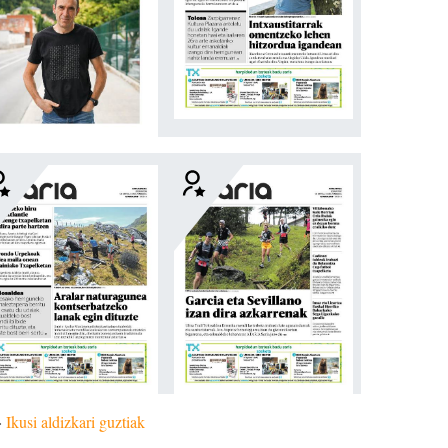
»
Ikusi aldizkari guztiak