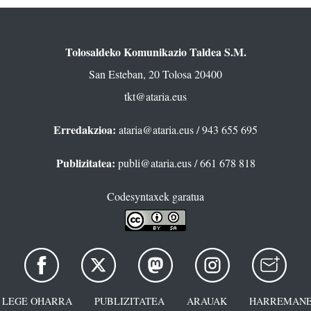
Tolosaldeko Komunikazio Taldea S.M.
San Esteban, 20 Tolosa 20400
tkt@ataria.eus
Erredakzioa:
ataria@ataria.eus
/ 943 655 695
Publizitatea:
publi@ataria.eus
/ 661 678 818
Codesyntaxek garatua
LEGE OHARRA
PUBLIZITATEA
ARAUAK
HARREMANE